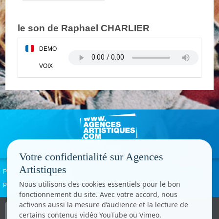
le son de Raphael CHARLIER
DEMO
VOIX
Votre confidentialité sur Agences
Artistiques
Politique de confidentialité
Signaler un abus
Mentions légales
Contact
Nous utilisons des cookies essentiels pour le bon
Paramètres cookies
fonctionnement du site. Avec votre accord, nous
activons aussi la mesure d’audience et la lecture de
Copyright © CC.Comunication
certains contenus vidéo YouTube ou Vimeo.
Tous droits réservés