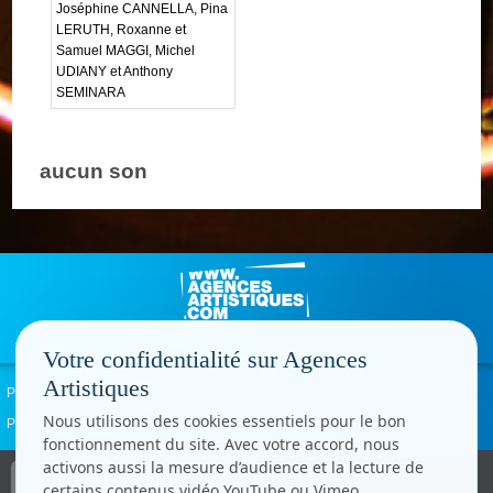
Joséphine CANNELLA, Pina
LERUTH, Roxanne et
Samuel MAGGI, Michel
UDIANY et Anthony
SEMINARA
aucun son
Votre confidentialité sur Agences
Artistiques
Politique de confidentialité
Signaler un abus
Mentions légales
Contact
Nous utilisons des cookies essentiels pour le bon
Paramètres cookies
fonctionnement du site. Avec votre accord, nous
activons aussi la mesure d’audience et la lecture de
Copyright © CC.Comunication
certains contenus vidéo YouTube ou Vimeo.
Tous droits réservés