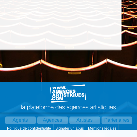
Agents
Agences
Artistes
Partenaires
Politique de confidentialité
Signaler un abus
Mentions légales
Partager :
Par mail
Contact
Paramètres cookies