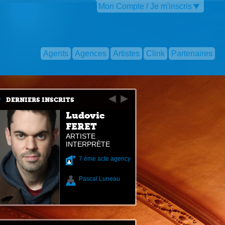
Mon Compte / Je m'inscris
Agents
Agences
Artistes
Clink
Partenaires
DERNIERS INSCRITS
Ludovic
FERET
ARTISTE
INTERPRÈTE
7 ème acte agency
Pascal Luneau