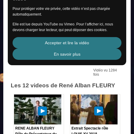
Pour protéger votre vie privée, cette vidéo n’est pas chargée
automatiquement.
Elle est lue depuis YouTube ou Vimeo. Pour l’afficher ici, nous
devons charger leur lecteur, qui peut déposer des cookies.
Accepter et lire la vidéo
En savoir plus
Vidéo vu 1284
fois
Les 12 videos de René Alban FLEURY
RENE ALBAN FLEURY
Extrait Spectacle rôle
Rôle du Présentateur du
LOUIS XV 2018