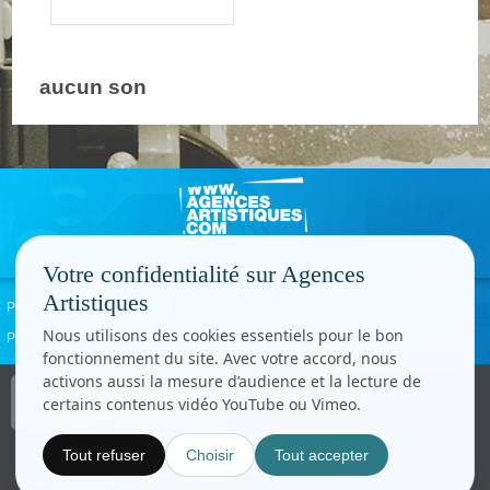
aucun son
Votre confidentialité sur Agences
Artistiques
Politique de confidentialité
Signaler un abus
Mentions légales
Contact
Nous utilisons des cookies essentiels pour le bon
Paramètres cookies
fonctionnement du site. Avec votre accord, nous
activons aussi la mesure d’audience et la lecture de
Copyright © CC.Comunication
certains contenus vidéo YouTube ou Vimeo.
Tous droits réservés
www.cccom.fr
Tout refuser
Choisir
Tout accepter