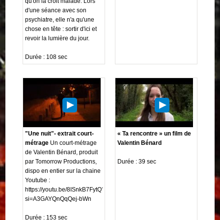
qu'on la croit malade. Lors
d'une séance avec son
psychiatre, elle n'a qu'une
chose en tête : sortir d'ici et
revoir la lumière du jour.
Durée : 108 sec
"Une nuit"- extrait court-
« Ta rencontre » un film de
métrage
Un court-métrage
Valentin Bénard
de Valentin Bénard, produit
par Tomorrow Productions,
Durée : 39 sec
dispo en entier sur la chaine
Youtube :
https://youtu.be/8ISnkB7FytQ?
si=A3GAYQnQqQej-bWn
Durée : 153 sec