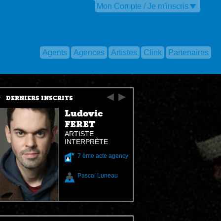
Mon Compte / Je m'inscris
Agents
Agences
Artistes
Clink
Partenaires
DERNIERS INSCRITS
Ludovic
FERET
ARTISTE
INTERPRÈTE
7 ème acte agency
Pascal Luneau