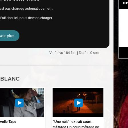
DE
n’est pas chargée automatiquement.
’afficher ici, nous devons charger
oir plus
Vidéo vu 184 fois | Durée: 0 sec
OUBLANC
velle Tape
"Une nuit"- extrait court-
métrage
Un court-métrage de