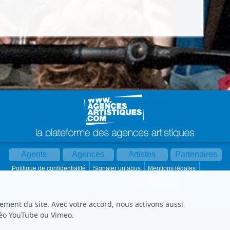
Agents
Agences
Artistes
Partenaires
Politique de confidentialité
Signaler un abus
Mentions légales
Partager :
Par mail
Contact
Paramètres cookies
ement du site. Avec votre accord, nous activons aussi
déo YouTube ou Vimeo.