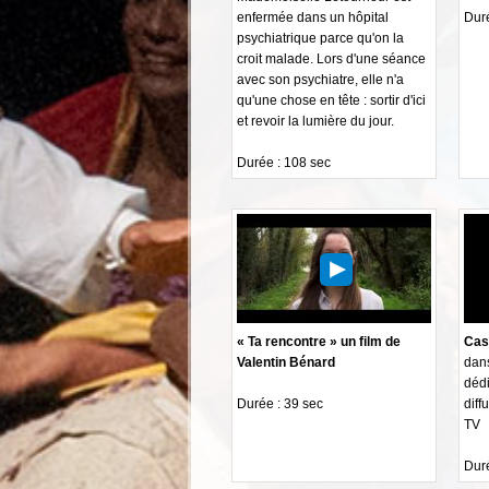
enfermée dans un hôpital
Duré
psychiatrique parce qu'on la
croit malade. Lors d'une séance
avec son psychiatre, elle n'a
qu'une chose en tête : sortir d'ici
et revoir la lumière du jour.
Durée : 108 sec
« Ta rencontre » un film de
Cas
Valentin Bénard
dans
dédi
Durée : 39 sec
diff
TV
Duré