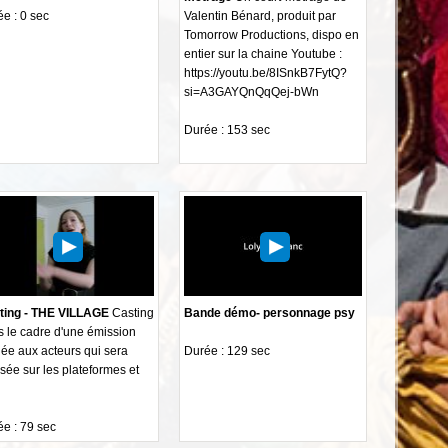
e : 0 sec
Valentin Bénard, produit par
Tomorrow Productions, dispo en
entier sur la chaine Youtube :
https://youtu.be/8ISnkB7FytQ?
si=A3GAYQnQqQej-bWn
Durée : 153 sec
ting - THE VILLAGE
Casting
Bande démo- personnage psy
 le cadre d'une émission
ée aux acteurs qui sera
Durée : 129 sec
usée sur les plateformes et
e : 79 sec