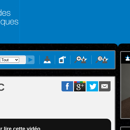
C
 lire cette vidéo