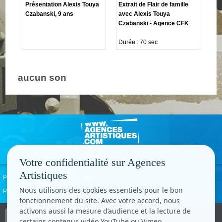
Présentation Alexis Touya
Extrait de Flair de famille
Czabanski, 9 ans
avec Alexis Touya
Czabanski - Agence CFK
Durée : 70 sec
aucun son
Votre confidentialité sur Agences
Artistiques
Politique de confidentialité
Signaler un abus
Mentions légales
Contact
Nous utilisons des cookies essentiels pour le bon
Paramètres cookies
fonctionnement du site. Avec votre accord, nous
activons aussi la mesure d’audience et la lecture de
Copyright © CC.Comunication
certains contenus vidéo YouTube ou Vimeo.
Tous droits réservés