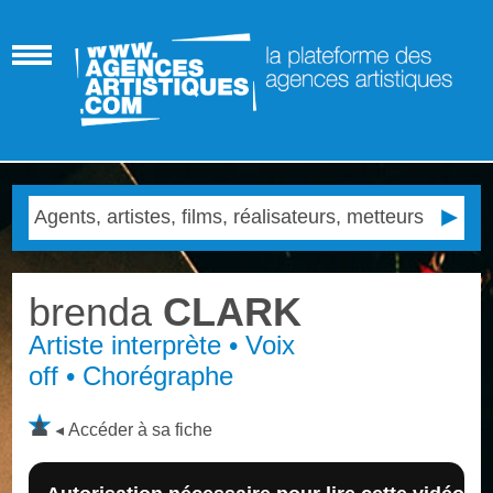
brenda
CLARK
Artiste interprète • Voix
off • Chorégraphe
Accéder à sa fiche