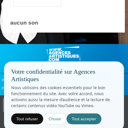
aucun son
Votre confidentialité sur Agences
Artistiques
Politique de confidentialité
Signaler un abus
Mentions légales
Contact
Nous utilisons des cookies essentiels pour le bon
Paramètres cookies
fonctionnement du site. Avec votre accord, nous
activons aussi la mesure d’audience et la lecture de
Copyright © CC.Comunication
certains contenus vidéo YouTube ou Vimeo.
Tous droits réservés
www.cccom.fr
Tout refuser
Choisir
Tout accepter