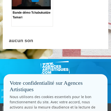
Bande démo Tchabukaidze
Tamari
aucun son
Votre confidentialité sur Agences
Artistiques
Politique de confidentialité
Signaler un abus
Mentions légales
Contact
Nous utilisons des cookies essentiels pour le bon
Paramètres cookies
fonctionnement du site. Avec votre accord, nous
activons aussi la mesure d’audience et la lecture de
Copyright © CC.Comunication