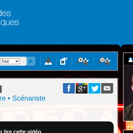
I
ure • Scénariste
 lire cette vidéo