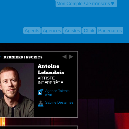
Mon Compte / Je m'inscris
Agents
Agences
Artistes
Clink
Partenaires
DERNIERS INSCRITS
Antoine
Lelandais
ARTISTE
INTERPRÈTE
Agence Talents
d'Art
Sabine Desternes