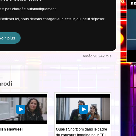
DE
n’est pas chargée automatiquement.
’afficher ici, nous devons charger leur lecteur, qui peut déposer
oir plus
Vidéo vu 242 fois
arodi
lish showreel
Oups !
Shortcom dans le cadre
du concours Imagine pour TF1.