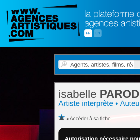
FR
EN
isabelle
PAROD
Artiste interprète • Aute
Accéder à sa fiche
Autorisation nécessaire pour