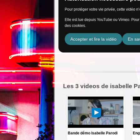
Pour protéger votre vie privée, cette vidéo 
Elle est lue depuis YouTube ou Vimeo. Pour l
des cookies.
Accepter et lire la vidéo
En sav
Les 3 videos de isabelle P
Bande démo Isabelle Parodi
Eng