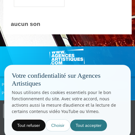
aucun son
Votre confidentialité sur Agences
Artistiques
Politique de confidentialité
Signaler un abus
Mentions légales
Contact
Nous utilisons des cookies essentiels pour le bon
Paramètres cookies
fonctionnement du site. Avec votre accord, nous
activons aussi la mesure d’audience et la lecture de
Copyright © CC.Comunication
certains contenus vidéo YouTube ou Vimeo.
Tous droits réservés
www.cccom.fr
Tout refuser
Choisir
Tout accepter