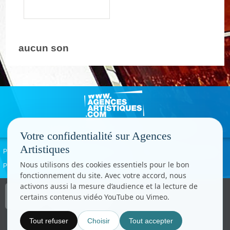
aucun son
Votre confidentialité sur Agences
Artistiques
Politique de confidentialité
Signaler un abus
Mentions légales
Contact
Nous utilisons des cookies essentiels pour le bon
Paramètres cookies
fonctionnement du site. Avec votre accord, nous
activons aussi la mesure d’audience et la lecture de
Copyright © CC.Comunication
certains contenus vidéo YouTube ou Vimeo.
Tous droits réservés
www.cccom.fr
Tout refuser
Choisir
Tout accepter