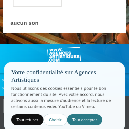
aucun son
Votre confidentialité sur Agences
Artistiques
Politique de confidentialité
Signaler un abus
Mentions légales
Contact
Nous utilisons des cookies essentiels pour le bon
Paramètres cookies
fonctionnement du site. Avec votre accord, nous
activons aussi la mesure d’audience et la lecture de
Copyright © CC.Comunication
certains contenus vidéo YouTube ou Vimeo.
Tous droits réservés
www.cccom.fr
Tout refuser
Choisir
Tout accepter