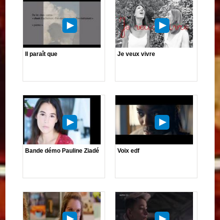
Il paraît que
Je veux vivre
Bande démo Pauline Ziadé
Voix edf