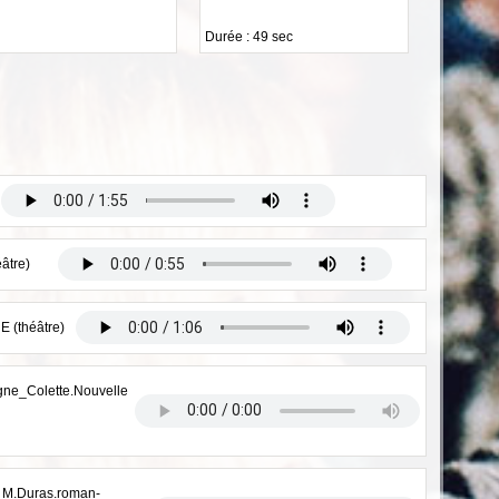
Durée : 49 sec
i
âtre)
E (théâtre)
vigne_Colette.Nouvelle
ar_M.Duras.roman-