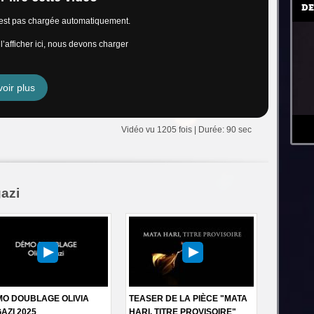
DE
n’est pas chargée automatiquement.
’afficher ici, nous devons charger
oir plus
Vidéo vu 1205 fois | Durée: 90 sec
gazi
O DOUBLAGE OLIVIA
TEASER DE LA PIÈCE "MATA
AZI 2025
HARI, TITRE PROVISOIRE"