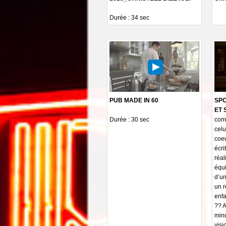
Durée : 34 sec
PUB MADE IN 60
SPO
ET 
Durée : 30 sec
comp
celu
coeu
écri
réal
équi
d’un
un r
enfa
?? A
minu
visi