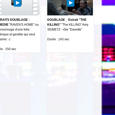
RAITS DOUBLAGE -
DOUBLAGE _ Extrait "THE
MEDIE
"RAVEN'S HOME" ou
KILLING"
"The KILLING" Amy
ersonnage d'une folle
SEIMETZ - rôle "Danette"
érique et gentille qui veut
amis :-)
Durée : 143 sec
e : 150 sec