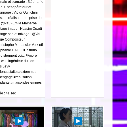
inale et scénario : Stéphanie
lol Chef opérateur et
onnage : Victor Quilichini
stant réalisateur et prise de
: @Paul-Emile Malherbe
tage image : Nassim Ouadi
tage son et mixage : @Val
ge Compositeur :
istophe Menassier Voix off
téphanie CAILLOL Studio
egistrement voix: @more
 watt Ingénieur du son:
s Levy
olencesfaitesauxfemmes
mengagé #realisation
lidarité #maisondesfemmes
e : 41 sec