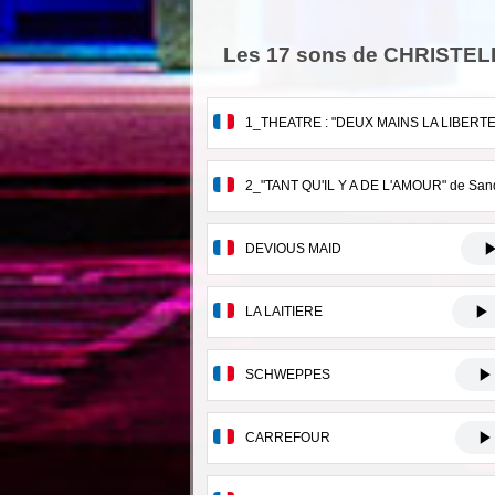
Les 17 sons de CHRISTE
1_THEATRE : "DEUX MAINS LA LIBERTE
2_"TANT QU'IL Y A DE L'AMOUR" de Sa
DEVIOUS MAID
LA LAITIERE
SCHWEPPES
CARREFOUR