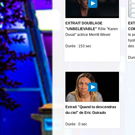
EXTRAIT DOUBLAGE
EXT
"UNBELIEVABLE"
Rôle "Karen
CO
Duval" actrice Merritt Wever
le p
hyst
Durée : 153 sec
des 
Duré
Extrait "Quand tu descendras
du ciel" de Eric Guirado
Durée : 0 sec