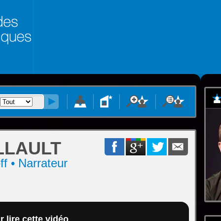
LLAULT
off • Narrateur
 lire cette vidéo