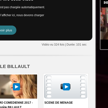
DE
n’est pas chargée automatiquement.
’afficher ici, nous devons charger
oir plus
Vidéo vu 324 fois | Durée: 101 sec
ELE BILLAULT
O COMEDIENNE 2017 -
SCENE DE MENAGE
istèle BILLAULT