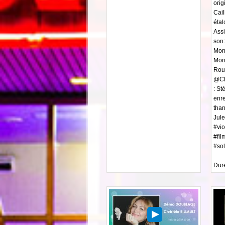
orig
Cail
étal
Assi
son
Mon
Mon
Rou
@Chr
: S
enr
than
Jule
#vi
#fil
#so
Duré