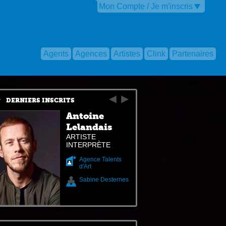
Mon Compte / Je m'inscris
Agents
Agences
Artistes
Clink
Partenaires
DERNIERS INSCRITS
Antoine
Lelandais
ARTISTE
INTERPRÈTE
Agence Talents
d'Art
Sabine Desternes