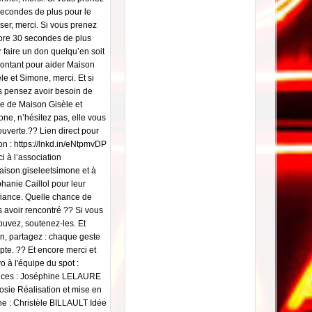
econdes de plus pour le
user, merci. Si vous prenez
ore 30 secondes de plus
 faire un don quelqu’en soit
ontant pour aider Maison
le et Simone, merci. Et si
 pensez avoir besoin de
de de Maison Gisèle et
ne, n’hésitez pas, elle vous
ouverte.?? Lien direct pour
on : https://lnkd.in/eNtpmvDP
i à l’association
ison.giseleetsimone et à
hanie Caillol pour leur
iance. Quelle chance de
 avoir rencontré ?? Si vous
ouvez, soutenez-les. Et
n, partagez : chaque geste
te. ?? Et encore merci et
o à l'équipe du spot :
rices : Joséphine LELAURE
osie Réalisation et mise en
e : Christèle BILLAULT Idée