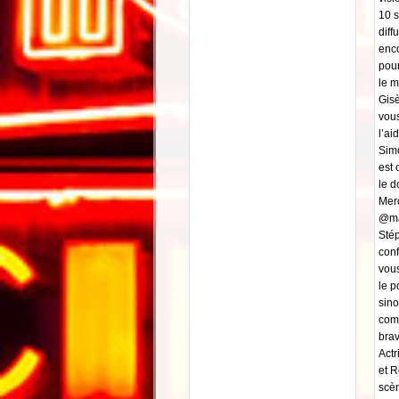
10 s
diff
enc
pour
le m
Gisè
vous
l’ai
Simo
est 
le d
Merc
@ma
Stép
conf
vous
le p
sino
comp
brav
Act
et R
scèn