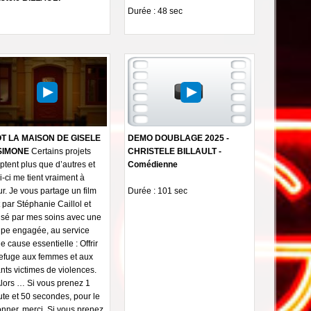
Durée : 48 sec
T LA MAISON DE GISELE
DEMO DOUBLAGE 2025 -
SIMONE
Certains projets
CHRISTELE BILLAULT -
tent plus que d’autres et
Comédienne
i-ci me tient vraiment à
r. Je vous partage un film
Durée : 101 sec
t par Stéphanie Caillol et
isé par mes soins avec une
pe engagée, au service
e cause essentielle : Offrir
efuge aux femmes et aux
nts victimes de violences.
lors … Si vous prenez 1
te et 50 secondes, pour le
onner, merci. Si vous prenez