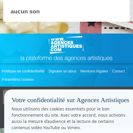
aucun son
Politique de confidentialité
Signaler un abus
Mentions légales
Contact
Paramètres cookies
Copyright © CC.Comunication
Tous droits réservés
Votre confidentialité sur Agences Artistiques
www.cccom.fr
Nous utilisons des cookies essentiels pour le bon
fonctionnement du site. Avec votre accord, nous activons
aussi la mesure d’audience et la lecture de certains
contenus vidéo YouTube ou Vimeo.