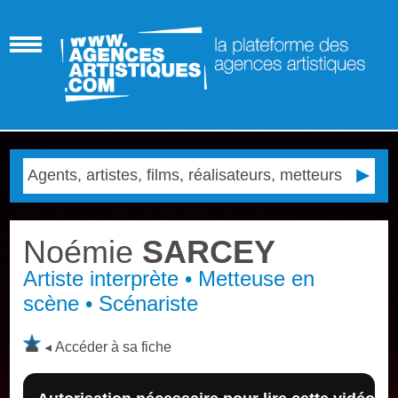
Noémie
SARCEY
Artiste interprète • Metteuse en
scène • Scénariste
Accéder à sa fiche