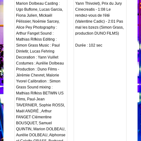
Marion Dolbeau Casting :
Yann Thivolet), Prix du Jury
Ugo Buflone, Lucas Garcia,
Cinecreatis - 1:08 Le
Fiona Julien, Mickaël
rendez-vous de l'été
Pélissier, Noémie Sarcey,
(Valentine Cadic) - 2:01 Pas
Alice Pey Photography :
mal les bzezs (Simon Grass,
Arthur Fanget Sound :
production DUNO FILMS)
Mathias Rifkiss Editing :
Simon Grass Music : Paul
Durée : 102 sec
Dinletir, Lucas Fehring
Decoration : Yann Vuillet
Costumes : Aurélie Dolbeau
Production : Duno Films -
Jérémie Chevret, Malorie
Yvorel Calibration : Simon
Grass Sound mixing :
Mathias Rifkiss BETWIN US
Films, Paul-Jean
TAVERNIER, Sophie ROSSI,
Maël ANDRÉ , Arthur
FANGET Clémentine
BOUSQUET, Samuel
QUINTIN, Marion DOLBEAU,
Aurélie DOLBEAU, Alphonse
et Colette GRASS, Bertrand