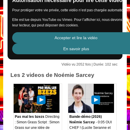
Autorisation nécessaire pour lire cette vidéo
Pour protéger votre vie privée, cette vidéo n’est pas chargée automatiquem
Elle est lue depuis YouTube ou Vimeo. Pour l’afficher ici, nous devons cha
leur lecteur, qui peut déposer des cookies.
Accepter et lire la vidéo
En savoir plus
Vidéo vu 2052 fois | Durée: 102 sec
Les 2 videos de Noémie Sarcey
Pas mal les bzezs
Directing
Bande-démo (2026)
: Simon Grass Script : Simon
Noémie Sarcey
- 0:05 OUI
Grass sur une idée de
CHEF ! (Lucile Seranne et