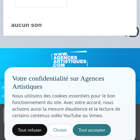
aucun son
Votre confidentialité sur Agences
Artistiques
Politique de confidentialité
Signaler un abus
Mentions légales
Contact
Nous utilisons des cookies essentiels pour le bon
Paramètres cookies
fonctionnement du site. Avec votre accord, nous
activons aussi la mesure d’audience et la lecture de
Copyright © CC.Comunication
certains contenus vidéo YouTube ou Vimeo.
Tous droits réservés
www.cccom.fr
Tout refuser
Choisir
Tout accepter