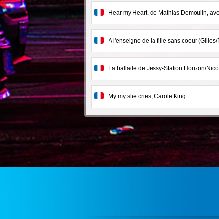
Hear my Heart, de Mathias Demoulin, avec
A l'enseigne de la fille sans coeur (Gilles/P
La ballade de Jessy-Station Horizon/Nic
My my she cries, Carole King