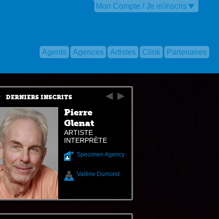
Mon Compte / Je m'inscris
Agents
Agences
Artistes
Clink
Partenaires
DERNIERS INSCRITS
Pierre
Glenat
ARTISTE
INTERPRÈTE
Specimen Agency
Valérie Dumond