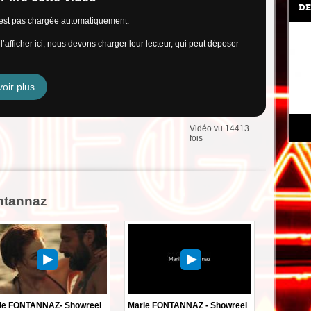
DE
n’est pas chargée automatiquement.
’afficher ici, nous devons charger leur lecteur, qui peut déposer
oir plus
Vidéo vu 14413
fois
ntannaz
ie FONTANNAZ- Showreel
Marie FONTANNAZ - Showreel