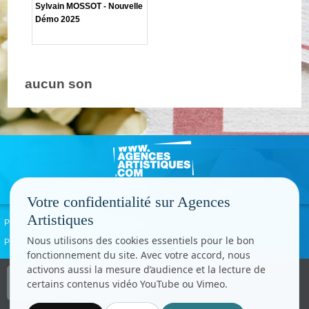
Sylvain MOSSOT - Nouvelle
Démo 2025
aucun son
Votre confidentialité sur Agences
Artistiques
Politique de confidentialité
Signaler un abus
Mentions légales
Contact
Nous utilisons des cookies essentiels pour le bon
Paramètres cookies
fonctionnement du site. Avec votre accord, nous
activons aussi la mesure d’audience et la lecture de
Copyright © CC.Comunication
certains contenus vidéo YouTube ou Vimeo.
Tous droits réservés
www.cccom.fr