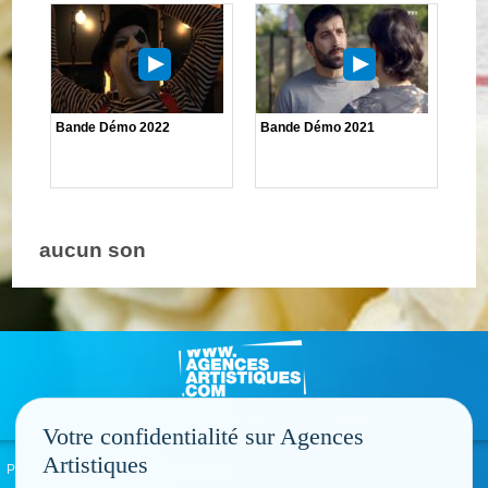
Bande Démo 2022
Bande Démo 2021
aucun son
Votre confidentialité sur Agences
Artistiques
Politique de confidentialité
Signaler un abus
Mentions légales
Contact