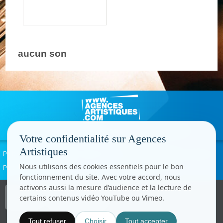
aucun son
Votre confidentialité sur Agences
Artistiques
Politique de confidentialité
Signaler un abus
Mentions légales
Contact
Nous utilisons des cookies essentiels pour le bon
Paramètres cookies
fonctionnement du site. Avec votre accord, nous
activons aussi la mesure d’audience et la lecture de
Copyright © CC.Comunication
certains contenus vidéo YouTube ou Vimeo.
Tous droits réservés
www.cccom.fr
Tout refuser
Choisir
Tout accepter