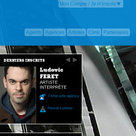
Mon Compte / Je m'inscris
Agents
Agences
Artistes
Clink
Partenaires
DERNIERS INSCRITS
Ludovic
FERET
ARTISTE
INTERPRÈTE
7 ème acte agency
Pascal Luneau