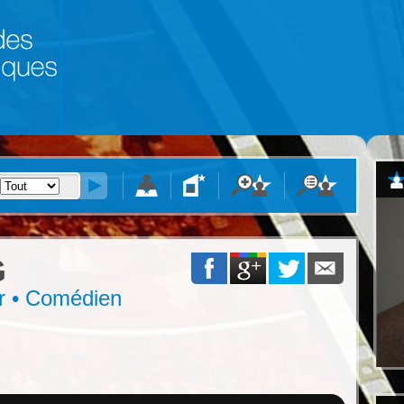
G
ur • Comédien