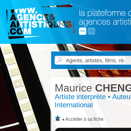
FR
EN
Maurice
CHEN
Artiste interprète • Aute
International
Accéder à sa fiche