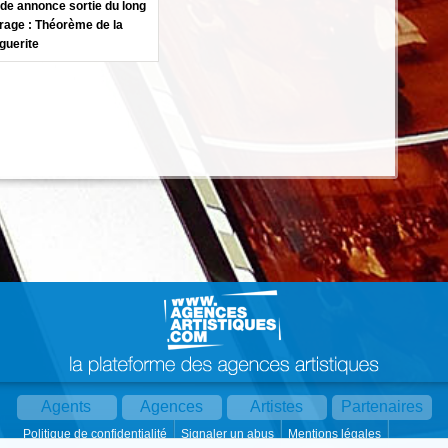
de annonce sortie du long
rage : Théorème de la
guerite
Agents
Agences
Artistes
Partenaires
Politique de confidentialité
Signaler un abus
Mentions légales