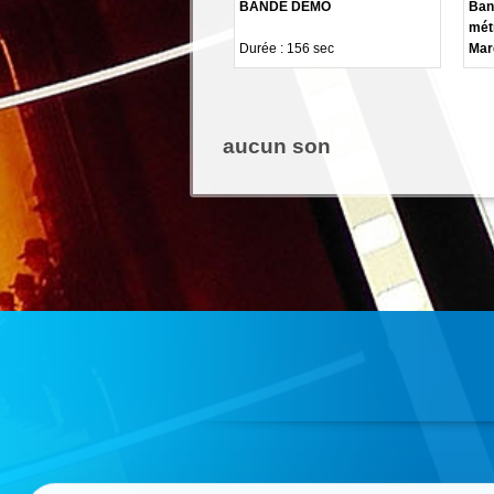
BANDE DEMO
Ban
mét
Durée : 156 sec
Mar
aucun son