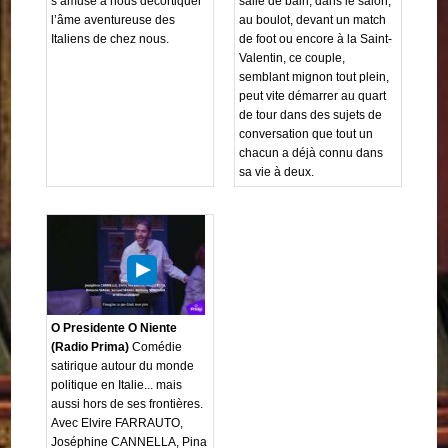
s’amuse à nous décortiquer
salle de bain, dans le salon,
l’âme aventureuse des
au boulot, devant un match
Italiens de chez nous.
de foot ou encore à la Saint-
Valentin, ce couple,
semblant mignon tout plein,
peut vite démarrer au quart
de tour dans des sujets de
conversation que tout un
chacun a déjà connu dans
sa vie à deux.
O Presidente O Niente
(Radio Prima)
Comédie
satirique autour du monde
politique en Italie... mais
aussi hors de ses frontières.
Avec Elvire FARRAUTO,
Joséphine CANNELLA, Pina