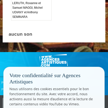
LERUTH, Roxanne et
Samuel MAGGI, Michel
UDIANY et Anthony
SEMINARA
aucun son
Votre confidentialité sur Agences
Artistiques
Politique de confidentialité
Signaler un abus
Mentions légales
Contact
Nous utilisons des cookies essentiels pour le bon
Paramètres cookies
fonctionnement du site. Avec votre accord, nous
activons aussi la mesure d’audience et la lecture de
Copyright © CC.Comunication
certains contenus vidéo YouTube ou Vimeo.
Tous droits réservés
www.cccom.fr