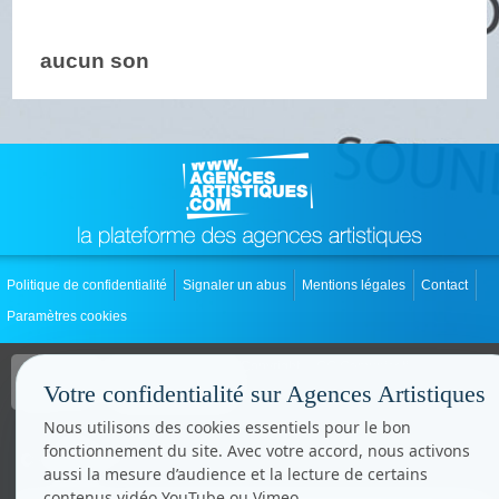
aucun son
Politique de confidentialité
Signaler un abus
Mentions légales
Contact
Paramètres cookies
Copyright © CC.Comunication
Tous droits réservés
Votre confidentialité sur Agences Artistiques
www.cccom.fr
Nous utilisons des cookies essentiels pour le bon
fonctionnement du site. Avec votre accord, nous activons
aussi la mesure d’audience et la lecture de certains
contenus vidéo YouTube ou Vimeo.