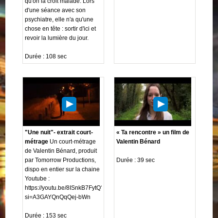
qu'on la croit malade. Lors
d'une séance avec son
psychiatre, elle n'a qu'une
chose en tête : sortir d'ici et
revoir la lumière du jour.
Durée : 108 sec
"Une nuit"- extrait court-
« Ta rencontre » un film de
métrage
Un court-métrage
Valentin Bénard
de Valentin Bénard, produit
par Tomorrow Productions,
Durée : 39 sec
dispo en entier sur la chaine
Youtube :
https://youtu.be/8ISnkB7FytQ?
si=A3GAYQnQqQej-bWn
Durée : 153 sec