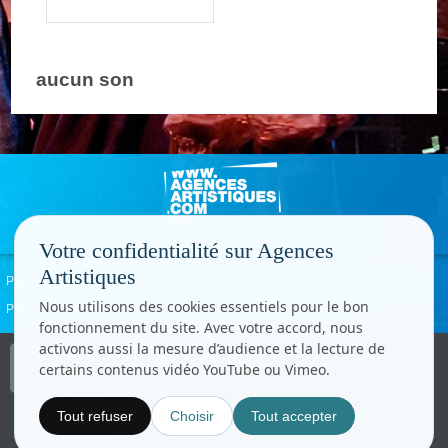
aucun son
Votre confidentialité sur Agences
Artistiques
Politique de confidentialité
Signaler un abus
Mentions légales
Contact
Nous utilisons des cookies essentiels pour le bon
Paramètres cookies
fonctionnement du site. Avec votre accord, nous
activons aussi la mesure d’audience et la lecture de
Copyright © CC.Comunication
certains contenus vidéo YouTube ou Vimeo.
Tous droits réservés
www.cccom.fr
Tout refuser
Choisir
Tout accepter