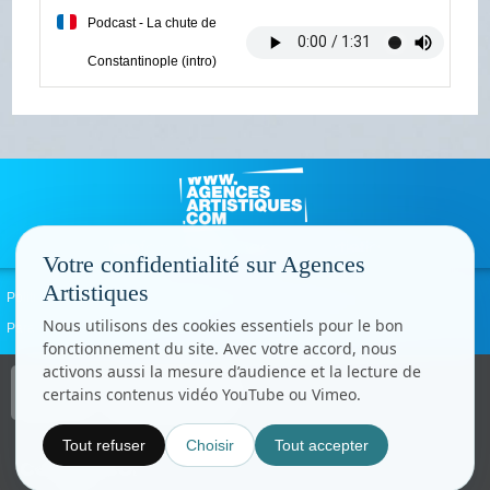
Podcast - La chute de
Constantinople (intro)
Votre confidentialité sur Agences
Artistiques
Politique de confidentialité
Signaler un abus
Mentions légales
Contact
Nous utilisons des cookies essentiels pour le bon
Paramètres cookies
fonctionnement du site. Avec votre accord, nous
activons aussi la mesure d’audience et la lecture de
Copyright © CC.Comunication
certains contenus vidéo YouTube ou Vimeo.
Tous droits réservés
www.cccom.fr
Tout refuser
Choisir
Tout accepter