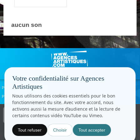
aucun son
Votre confidentialité sur Agences
Artistiques
Politique de confidentialité
Signaler un abus
Mentions légales
Contact
Nous utilisons des cookies essentiels pour le bon
Paramètres cookies
fonctionnement du site. Avec votre accord, nous
activons aussi la mesure d’audience et la lecture de
Copyright © CC.Comunication
certains contenus vidéo YouTube ou Vimeo.
Tous droits réservés
www.cccom.fr
Tout refuser
Choisir
Tout accepter