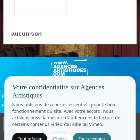
aucun son
Votre confidentialité sur Agences
Artistiques
Politique de confidentialité
Signaler un abus
Mentions légales
Contact
Nous utilisons des cookies essentiels pour le bon
Paramètres cookies
fonctionnement du site. Avec votre accord, nous
activons aussi la mesure d’audience et la lecture de
Copyright © CC.Comunication
certains contenus vidéo YouTube ou Vimeo.
Tous droits réservés
www.cccom.fr
Tout refuser
Choisir
Tout accepter