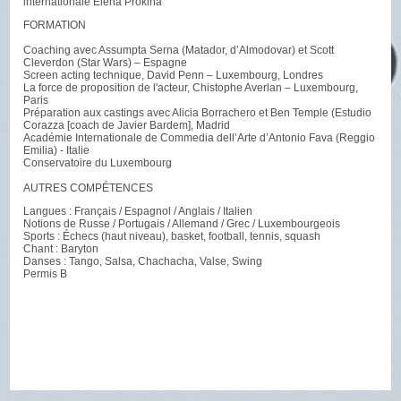
internationale Elena Prokina
FORMATION
Coaching avec Assumpta Serna (Matador, d’Almodovar) et Scott
Cleverdon (Star Wars) – Espagne
Screen acting technique, David Penn – Luxembourg, Londres
La force de proposition de l'acteur, Chistophe Averlan – Luxembourg,
Paris
Préparation aux castings avec Alicia Borrachero et Ben Temple (Estudio
Corazza [coach de Javier Bardem], Madrid
Académie Internationale de Commedia dell’Arte d’Antonio Fava (Reggio
Emilia) - Italie
Conservatoire du Luxembourg
AUTRES COMPÉTENCES
Langues : Français / Espagnol / Anglais / Italien
Notions de Russe / Portugais / Allemand / Grec / Luxembourgeois
Sports : Échecs (haut niveau), basket, football, tennis, squash
Chant : Baryton
Danses : Tango, Salsa, Chachacha, Valse, Swing
Permis B