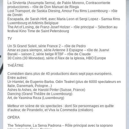
La Sirvienta (Assumpta Serna), de Pablo Moreno, Contracorriente
producciones – rôle de Don Manuel de Riega
Lost Transport, de Saskia Diesing, Amour Fou films Luxembourg – rôle
de Dimitri
Escapada, de Sarah Hirtt, avec Maria Leon et Sergi Lopez - Samsa films
Luxembourg et Artémis Belgique
The Art of Losing, de Franz-Josef Holzer – rôle principal – Sélection au
festival Kino Time de Saint Petersbourg
TV
Un Si Grand Soleil, série France 2 – rôle de Pedro
Amar es para siempre, série Antenne 3 Espagne – rôle de Juanvi
Baraki – saison 2, série belge RTBF – rôle de Claude
30 Coins (30 Monedas), série d’Álex de la Iglesia, HBO Europe
THÉÂTRE
Comédien dans plus de 40 productions dans sept pays européens.
Entre autres:
Ur-Hamlet, de Eugenio Barba. Odin Teatret (plus de 6000 spectateurs en
Italie, Danemark, Pologne...)
Ashes to Ashes, de Harold Pinter (Suisse, France)
Dancing (Grand Théâtre de Luxembourg)
Art, de Yasmina Reza (Luxembourg)
Metteur en scène de six spectacles : dont Six personnages en quête
d’auteur, de Pirandello, et Viva la Commedia (création)
OPÉRA
The Telephone, La Serva Padrona – Rôle principal avec la soprano