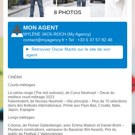
8 PHOTOS
MON AGENT
MYLÈNE JACK-ROCH
(
My Agency
)
contact@myagency.fr
• Tel : +33 6 37 57 82 46
Retrouver Oscar Martin sur le site de son
agent
CINÉMA
Courts-métrages
La valise rouge (The red suitcase), de Cyrus Neshvad – Oscar du
meilleur court-métrage 2023
Faleminderit, de Nicolas Neuhold – rôle principal – Plus de 70 sélections
dans des festivals internationaux. Primé aux Pays-Bas, Croatie, Italie,
Japon, Espagne
Longs-métrages
Colonia, de Florian Gallenberger, avec Emma Watson et Daniel Brühl –
Plusieurs nominations, vainqueur du Bavarian film Awards, Prix du
public du Festival 2 Valenciennes