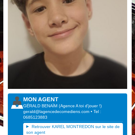
MON AGENT
GÉRALD BENAÏM
(
Agence A toi d'jouer !
)
gerald@lagencedecomediens.com
• Tel :
0685123883
Retrouver KAREL MONTREDON sur le site de
son agent