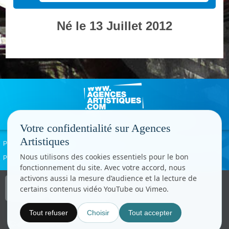
Né le 13 Juillet 2012
Votre confidentialité sur Agences
Artistiques
Politique de confidentialité
Signaler un abus
Mentions légales
Contact
Nous utilisons des cookies essentiels pour le bon
Paramètres cookies
fonctionnement du site. Avec votre accord, nous
activons aussi la mesure d’audience et la lecture de
Copyright © CC.Comunication
certains contenus vidéo YouTube ou Vimeo.
Tous droits réservés
www.cccom.fr
Tout refuser
Choisir
Tout accepter