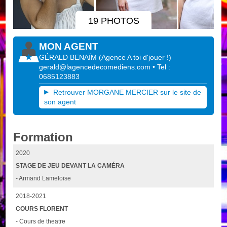
19 PHOTOS
MON AGENT
GÉRALD BENAÏM
(
Agence A toi d'jouer !
)
gerald@lagencedecomediens.com
• Tel :
0685123883
Retrouver MORGANE MERCIER sur le site de
son agent
Formation
2020
STAGE DE JEU DEVANT LA CAMÉRA
- Armand Lameloise
2018-2021
COURS FLORENT
- Cours de theatre