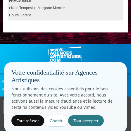
FRACASSÉS
( Kate Tempest ) - Morgane Mercier
Cours Florent
Votre confidentialité sur Agences
Artistiques
Politique de confidentialité
Signaler un abus
Mentions légales
Contact
Nous utilisons des cookies essentiels pour le bon
Paramètres cookies
fonctionnement du site. Avec votre accord, nous
activons aussi la mesure d’audience et la lecture de
Copyright © CC.Comunication
certains contenus vidéo YouTube ou Vimeo.
Tous droits réservés
www.cccom.fr
Tout refuser
Choisir
Tout accepter