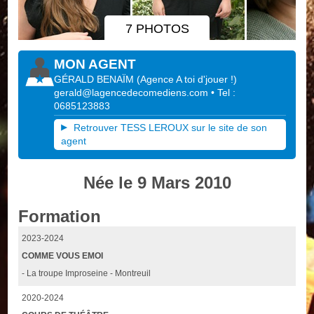
7 PHOTOS
MON AGENT
GÉRALD BENAÏM
(
Agence A toi d'jouer !
)
gerald@lagencedecomediens.com
• Tel :
0685123883
Retrouver TESS LEROUX sur le site de son
agent
Née le 9 Mars 2010
Formation
2023-2024
COMME VOUS EMOI
- La troupe Improseine - Montreuil
2020-2024