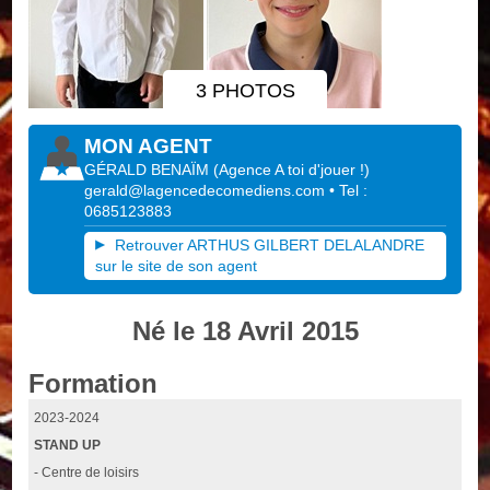
3 PHOTOS
MON AGENT
GÉRALD BENAÏM
(
Agence A toi d'jouer !
)
gerald@lagencedecomediens.com
• Tel :
0685123883
Retrouver ARTHUS GILBERT DELALANDRE
sur le site de son agent
Né le 18 Avril 2015
Formation
2023-2024
STAND UP
- Centre de loisirs