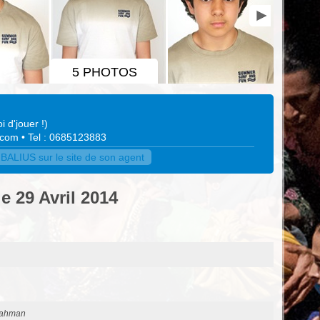
5 PHOTOS
i d'jouer !
)
.com
• Tel : 0685123883
LIUS sur le site de son agent
le 29 Avril 2014
ahman