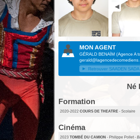
MON AGENT
GÉRALD BENAÏM
(
Agence A to
gerald@lagencedecomediens
Retrouver SAADEN SADA BA
Né 
Formation
2020-2022
COURS DE THEATRE
- Scolaire
Cinéma
2023
TOMBÉ DU CAMION
- Philippe Pollet -
B