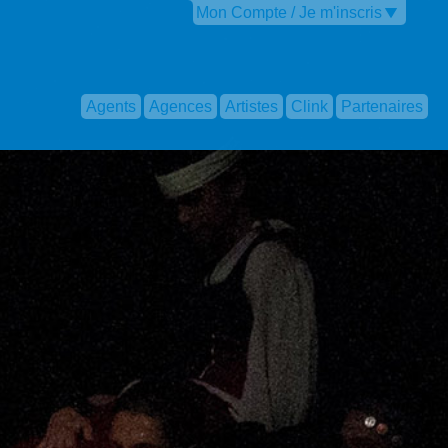
Mon Compte / Je m'inscris
Agents
Agences
Artistes
Clink
Partenaires