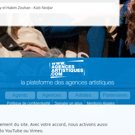
y et Hakim Zouhan -
Kaïs Nedjar
Agents
Agences
Artistes
Partenaires
Politique de confidentialité
Signaler un abus
Mentions légales
Partager :
Par mail
Contact
Paramètres cookies
ement du site. Avec votre accord, nous activons aussi
déo YouTube ou Vimeo.