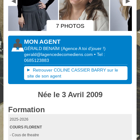
7 PHOTOS
MON AGENT
GÉRALD BENAÏM
(
Agence A toi d'jouer !
)
gerald@lagencedecomediens.com
• Tel :
0685123883
Retrouver COLINE CASSIER BARRY sur le
site de son agent
Née le 3 Avril 2009
Formation
2025-2026
COURS FLORENT
- Cous de theatre