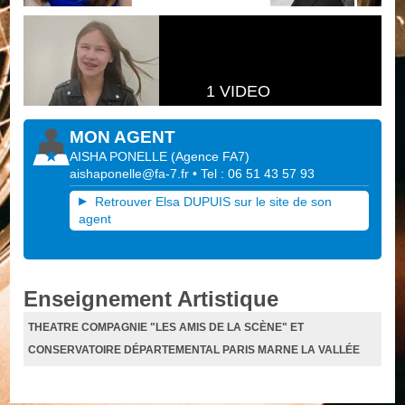
1 VIDEO
MON AGENT
AISHA PONELLE
(
Agence FA7
)
aishaponelle@fa-7.fr
• Tel : 06 51 43 57 93
Retrouver Elsa DUPUIS sur le site de son
agent
Enseignement Artistique
THEATRE COMPAGNIE "LES AMIS DE LA SCÈNE" ET
CONSERVATOIRE DÉPARTEMENTAL PARIS MARNE LA VALLÉE