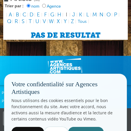
Trier par :
nom
Agence
A
B
C
D
E
F
G
H
I
J
K
L
M
N
O
P
|
|
|
|
|
|
|
|
|
|
|
|
|
|
|
|
|
Q
R
S
T
U
V
W
X
Y
Z
|
|
|
|
|
|
|
|
|
|
Tous
|
PAS DE RESULTAT
Votre confidentialité sur Agences
Artistiques
Politique de confidentialité
Signaler un abus
Mentions légales
Contact
Nous utilisons des cookies essentiels pour le bon
Paramètres cookies
fonctionnement du site. Avec votre accord, nous
activons aussi la mesure d’audience et la lecture de
Copyright © CC.Comunication
certains contenus vidéo YouTube ou Vimeo.
Tous droits réservés
www.cccom.fr