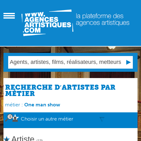
RECHERCHE D′ARTISTES PAR
MÉTIER
métier :
One man show
Choisir un autre métier
Artiste
(13)