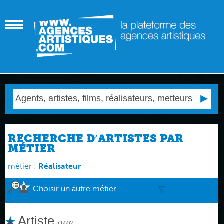
RECHERCHE D′ARTISTES PAR
MÉTIER
métier :
Réalisateur
Choisir un autre métier
Artiste
(1446)