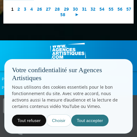
1
2
3
4
26
27
28
29
30
31
32
54
55
56
57
58
Votre confidentialité sur Agences
Artistiques
Politique de confidentialité
Signaler un abus
Mentions légales
Contact
Nous utilisons des cookies essentiels pour le bon
Paramètres cookies
fonctionnement du site. Avec votre accord, nous
activons aussi la mesure d’audience et la lecture de
Copyright © CC.Comunication
certains contenus vidéo YouTube ou Vimeo.
Tous droits réservés
www.cccom.fr
Tout refuser
Choisir
Tout accepter