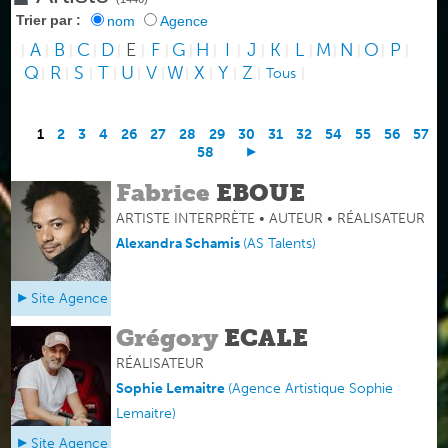
Trier par :
nom
Agence
A
B
C
D
E
F
G
H
I
J
K
L
M
N
O
P
|
|
|
|
|
|
|
|
|
|
|
|
|
|
|
|
|
Q
R
S
T
U
V
W
X
Y
Z
|
|
|
|
|
|
|
|
|
|
Tous
|
1
2
3
4
26
27
28
29
30
31
32
54
55
56
57
58
Fabrice
EBOUE
ARTISTE INTERPRÈTE • AUTEUR • RÉALISATEUR
Alexandra Schamis
(
AS Talents
)
Site Agence
Grégory
ECALE
RÉALISATEUR
Sophie Lemaitre
(
Agence Artistique Sophie
Lemaitre
)
Site Agence