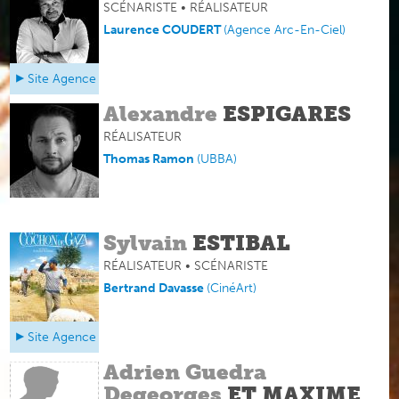
SCÉNARISTE • RÉALISATEUR
Laurence COUDERT
(
Agence Arc-En-Ciel
)
Site Agence
Alexandre
ESPIGARES
RÉALISATEUR
Thomas Ramon
(
UBBA
)
Sylvain
ESTIBAL
RÉALISATEUR • SCÉNARISTE
Bertrand Davasse
(
CinéArt
)
Site Agence
Adrien Guedra
Degeorges
ET MAXIME