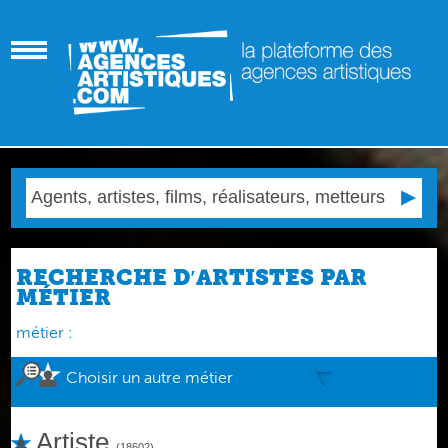
RECHERCHE D′ARTISTES PAR
MÉTIER
métier :
Choisir un autre métier
Artiste
(18602)