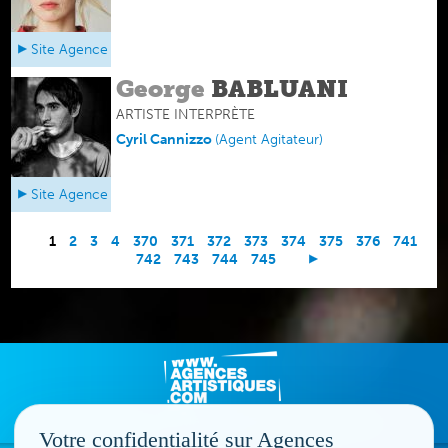
Site Agence
George
BABLUANI
ARTISTE INTERPRÈTE
Cyril Cannizzo
(
Agent Agitateur
)
Site Agence
1
2
3
4
370
371
372
373
374
375
376
741
742
743
744
745
Votre confidentialité sur Agences