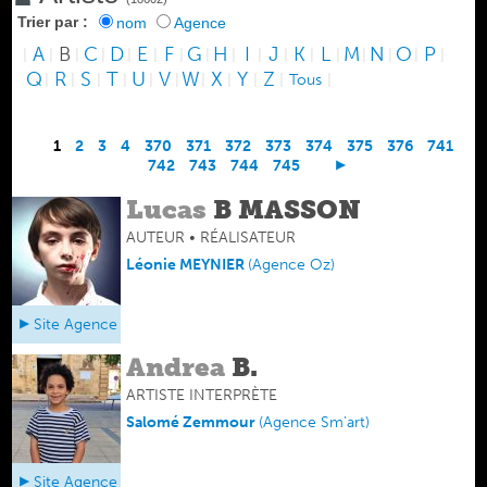
Trier par :
nom
Agence
A
B
C
D
E
F
G
H
I
J
K
L
M
N
O
P
|
|
|
|
|
|
|
|
|
|
|
|
|
|
|
|
|
Q
R
S
T
U
V
W
X
Y
Z
|
|
|
|
|
|
|
|
|
|
Tous
|
1
2
3
4
370
371
372
373
374
375
376
741
742
743
744
745
Lucas
B MASSON
AUTEUR • RÉALISATEUR
Léonie MEYNIER
(
Agence Oz
)
Site Agence
Andrea
B.
ARTISTE INTERPRÈTE
Salomé Zemmour
(
Agence Sm'art
)
Site Agence