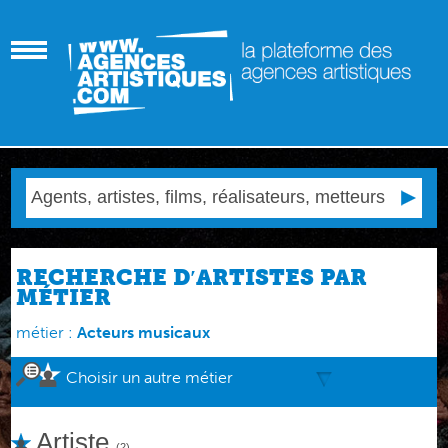
RECHERCHE D′ARTISTES PAR
MÉTIER
métier :
Acteurs musicaux
Choisir un autre métier
Artiste
(2)