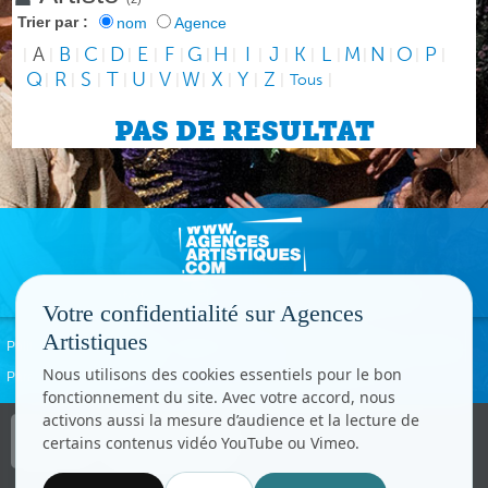
Trier par :
nom
Agence
A
B
C
D
E
F
G
H
I
J
K
L
M
N
O
P
|
|
|
|
|
|
|
|
|
|
|
|
|
|
|
|
|
Q
R
S
T
U
V
W
X
Y
Z
|
|
|
|
|
|
|
|
|
|
Tous
|
PAS DE RESULTAT
Votre confidentialité sur Agences
Artistiques
Politique de confidentialité
Signaler un abus
Mentions légales
Contact
Nous utilisons des cookies essentiels pour le bon
Paramètres cookies
fonctionnement du site. Avec votre accord, nous
activons aussi la mesure d’audience et la lecture de
Copyright © CC.Comunication
certains contenus vidéo YouTube ou Vimeo.
Tous droits réservés
www.cccom.fr