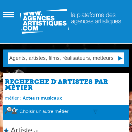
RECHERCHE D′ARTISTES PAR
MÉTIER
métier :
Acteurs musicaux
Choisir un autre métier
Artiste
(2)