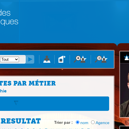
TES PAR MÉTIER
hie
 RESULTAT
Trier par :
nom
Agence