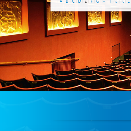
|
A
|
B
|
C
|
D
|
E
|
F
|
G
|
H
|
I
|
J
|
K
|
L