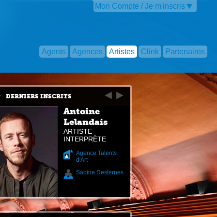
Mon Compte / Je m'inscris
Agents
Agences
Artistes
Clink
Partenaires
DERNIERS INSCRITS
Antoine
Lelandais
ARTISTE
INTERPRÈTE
Agence Talents
d'Art
Sabine Desternes