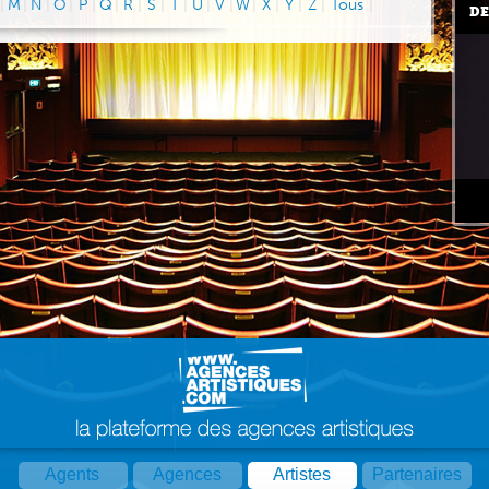
|
M
|
N
|
O
|
P
|
Q
|
R
|
S
|
T
|
U
|
V
|
W
|
X
|
Y
|
Z
|
Tous
|
DE
Agents
Agences
Artistes
Partenaires