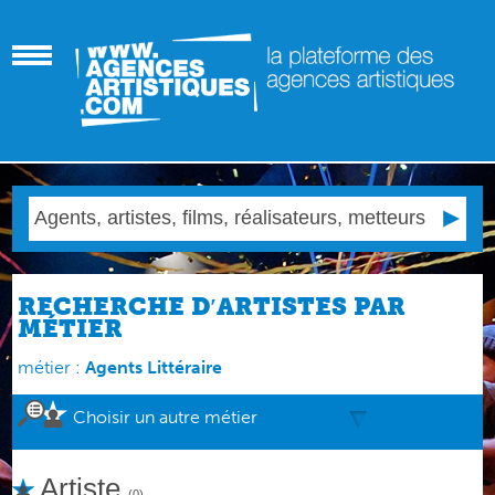
RECHERCHE D′ARTISTES PAR
MÉTIER
métier :
Agents Littéraire
Choisir un autre métier
Artiste
(0)