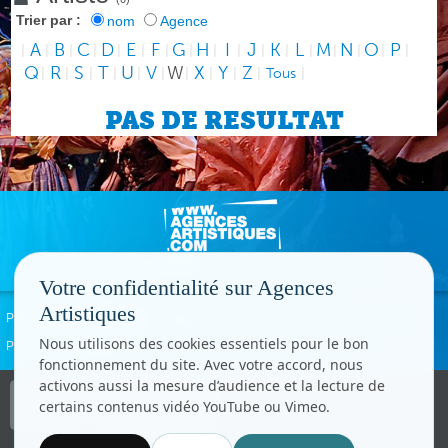
Trier par :
nom
Agence
A
B
C
D
E
F
G
H
I
J
K
L
M
N
O
P
|
|
|
|
|
|
|
|
|
|
|
|
|
|
|
|
|
Q
R
S
T
U
V
W
X
Y
Z
|
|
|
|
|
|
|
|
|
|
Tous
|
PAS DE RESULTAT
Votre confidentialité sur Agences
Artistiques
Politique de confidentialité
Signaler un abus
Mentions légales
Contact
Nous utilisons des cookies essentiels pour le bon
Paramètres cookies
fonctionnement du site. Avec votre accord, nous
activons aussi la mesure d’audience et la lecture de
Copyright © CC.Comunication
certains contenus vidéo YouTube ou Vimeo.
Tous droits réservés
www.cccom.fr