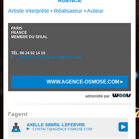
AGENCE
Artiste interprète • Réalisateur • Auteur
PARIS
FRANCE
MEMBRE DU SFAAL
TÉL.
06 24 02 14 10
CONTACT@AGENCE-OSMOSE.COM
WWW.AGENCE-OSMOSE.COM
administré par :
l′agent
AXELLE SIBIRIL-LEFEBVRE
CONTACT@AGENCE-OSMOSE.COM