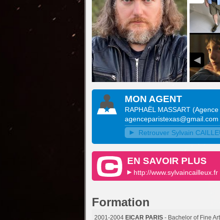
MON AGENT
RAPHAËL MASSART
(
Agence 
agenceparistexas@gmail.com
Retrouver Sylvain CAILLEU
EN SAVOIR PLUS
http://www.sylvaincailleux.fr
Formation
2001-2004
EICAR PARIS
- Bachelor of Fine Ar