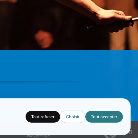
Tout refuser
Choisir
Tout accepter
Copyright © CC.Comunication
Tous droits réservés
www.cccom.fr