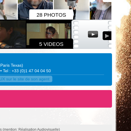
28 PHOTOS
5 VIDEOS
Paris Texas
)
• Tel : +33 (0)1 47 04 04 50
X sur le site de son agent
ts (mention: Réalisation Audiovisuelle)