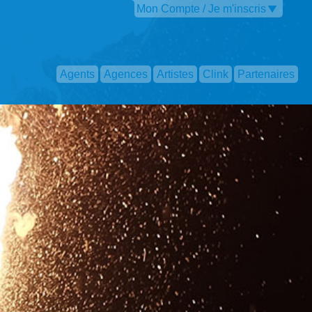
Mon Compte / Je m'inscris
Agents
Agences
Artistes
Clink
Partenaires