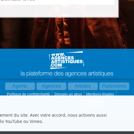
Agents
Agences
Artistes
Partenaires
Politique de confidentialité
Signaler un abus
Mentions légales
Partager :
Par mail
Contact
Paramètres cookies
ement du site. Avec votre accord, nous activons aussi
déo YouTube ou Vimeo.