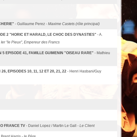
CHERIE"
- Guillaume Perez -
Maxime Castets (rôle principal)
SODE 2 "HORIC ET HARALD, LE CHOC DES DYNASTIES"
- A.
 Ier "le Pieux", Empereur des Francs
N 5 EPISODE 41, FAMILLE GUIMENIN "OISEAU RARE"
- Mathieu
, EPISODES 10, 11, 12 ET 20, 21, 22
- Henri Hasbani/Guy
ÉO FRANCE TV
- Daniel Lopez / Martin Le Gall -
Le Client
- Brent Harris -
le Père