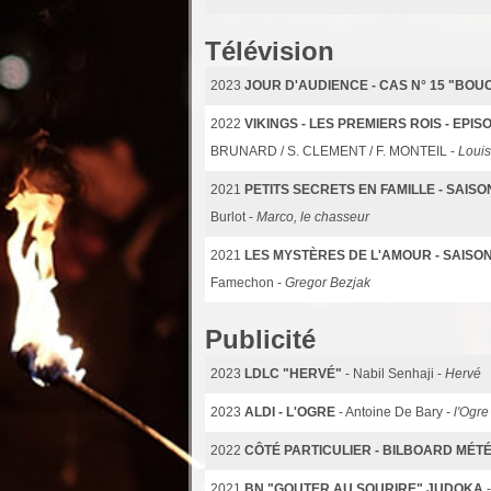
Télévision
2023
JOUR D'AUDIENCE - CAS N° 15 "BOU
2022
VIKINGS - LES PREMIERS ROIS - EPI
BRUNARD / S. CLEMENT / F. MONTEIL -
Louis
2021
PETITS SECRETS EN FAMILLE - SAISO
Burlot -
Marco, le chasseur
2021
LES MYSTÈRES DE L'AMOUR - SAISON 26
Famechon -
Gregor Bezjak
Publicité
2023
LDLC "HERVÉ"
- Nabil Senhaji -
Hervé
2023
ALDI - L'OGRE
- Antoine De Bary -
l'Ogre
2022
CÔTÉ PARTICULIER - BILBOARD MÉT
2021
BN "GOUTER AU SOURIRE" JUDOKA